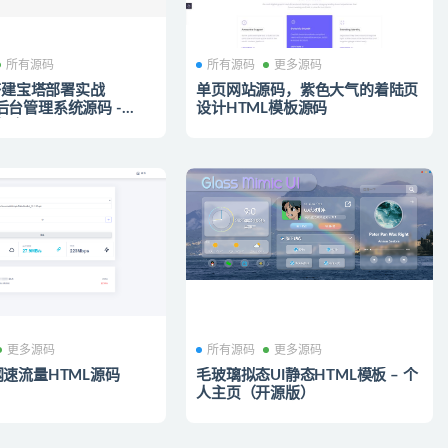
所有源码
所有源码
更多源码
地搭建宝塔部署实战
单页网站源码，紫色大气的着陆页
min后台管理系统源码 -
设计HTML模板源码
端（一）
更多源码
所有源码
更多源码
速流量HTML源码
毛玻璃拟态UI静态HTML模板 – 个
人主页（开源版）