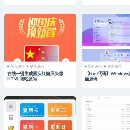
php源码
所有源码
更多源码
所有源码
更多源码
在线一键生成国庆红旗风头像
【html代码】Windo
HTML网站源码
面源码