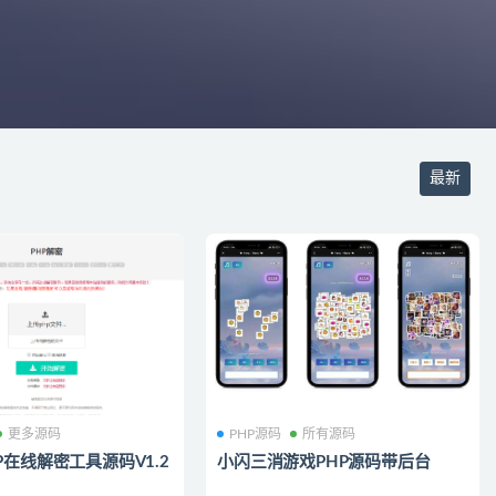
最新
更多源码
PHP源码
所有源码
P在线解密工具源码V1.2
小闪三消游戏PHP源码带后台