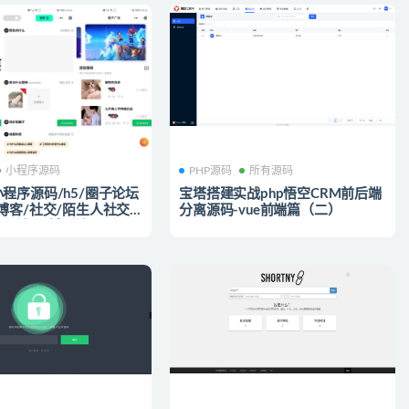
小程序源码
PHP源码
所有源码
程序源码/h5/圈子论坛
宝塔搭建实战php悟空CRM前后端
博客/社交/陌生人社交/
分离源码-vue前端篇（二）
/私域/同城引流php源码