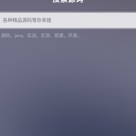
，
源码
，
java
，
实战
，
实测
，
搭建
，
开源
，