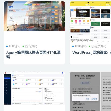
PHP源码
所有源码
PHP源码
小程序源码
Jquery简易图床静态页面HTML源
WordPress_网站管
码