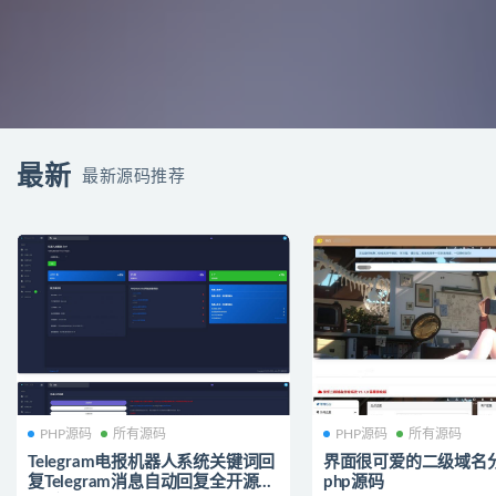
最新
最新源码推荐
PHP源码
所有源码
PHP源码
所有源码
Telegram电报机器人系统关键词回
界面很可爱的二级域名
复Telegram消息自动回复全开源
php源码