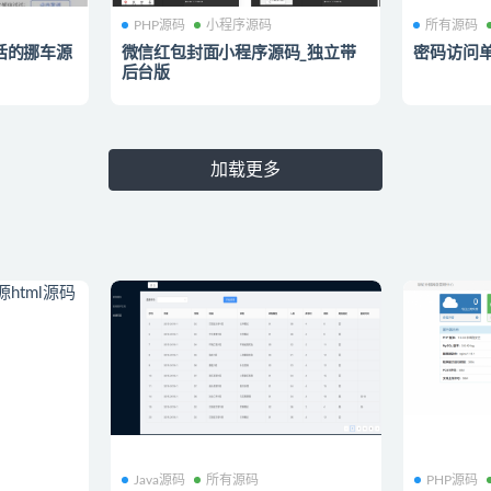
PHP源码
小程序源码
所有源码
话的挪车源
微信红包封面小程序源码_独立带
密码访问
后台版
加载更多
Java源码
所有源码
PHP源码