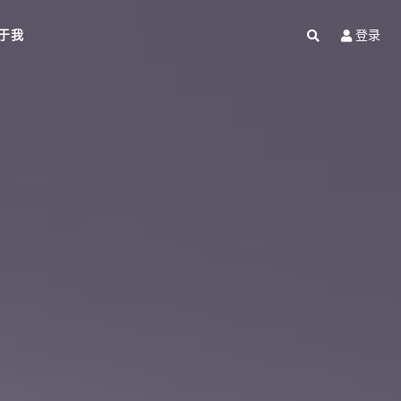
于我
登录