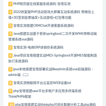
PHP网页版在线客服系统源码-宝塔实测
1
2022修复版PHP活动现场大屏幕互动系统源码 带微信上
2
墙+3D签到投票抽奖+互动游戏+红包等功能
宝塔实测搭建CRMChat开源客服系统源码
3
Java搭建实战基于若依springboot二次开发WMS带移动端
4
管理系统vue源码
宝塔实测-电商ERP进销存系统源码
5
Java项目宝塔搭建实战MES-Springboot开源MES智能制造
6
执行系统源码
java本地搭建宝塔部署实战likeadmin系统vue前端源码 -
7
admin端（二）
宝塔实测物联网平台云监控WEB设备iot
8
php宝塔搭建saas平台多租户多应用多终端系统
9
ThinkPHP6框架
php宝塔搭建实战thinkphp可视化数据分析工具php源码
10