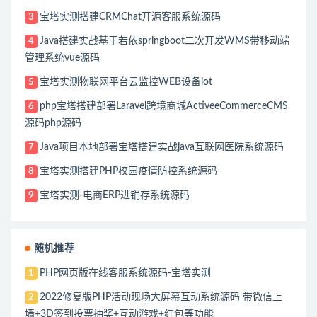
宝塔实测搭建CRMChat开源客服系统源码
3
Java搭建实战基于若依springboot二次开发WMS带移动端
4
管理系统vue源码
宝塔实测物联网平台云监控WEB设备iot
5
php宝塔搭建部署Laravel跨境商城ActiveeCommerceCMS
6
源码php源码
Java项目本地部署宝塔搭建实战java互联网医院系统源码
7
宝塔实测搭建PHP校园疫情防控系统源码
8
宝塔实测-电商ERP进销存系统源码
9
随机推荐
PHP网页版在线客服系统源码-宝塔实测
1
2022修复版PHP活动现场大屏幕互动系统源码 带微信上
2
墙+3D签到投票抽奖+互动游戏+红包等功能