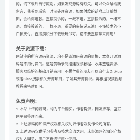
的，请下载后自行甄别，如果发现源码有缺失，可以公众号给我
留言，我看到后第一时间处理资源，如果付款的话附上订单截
图，会给你退款。直接投诉的，一概不退，直接投诉的，一概不
退，直接投诉的，一概不退，重要的事情说三遍！不懂技术的小
白慎支付，直接攒积分下载玩玩即可，请不要直接拿来商用！
关于资源下载：
网站中的所有源码资源，均不是该源码资源的价格，本身开源源
码是不用付费的。这是赞助录制搭建视频教程、收集整理资源、
服务器维护的基础开销费用！不想付费的朋友可以自行去GitHub
或者Gitee搜索相关开源项目，了解其开源协议。再根据视频视频
教程来搭建即可。
免责声明：
1. 本站上传的源码，均为平台购买，作者提供，网友推荐，互联
网平台整理而来。
2. 上述源码的知识产权及相关权利归作者及制作公司所有。
3. 上述源码仅供学习参考及技术交流之用，未经源码的知识产权
权利人同意，用户不得进行商业使用。