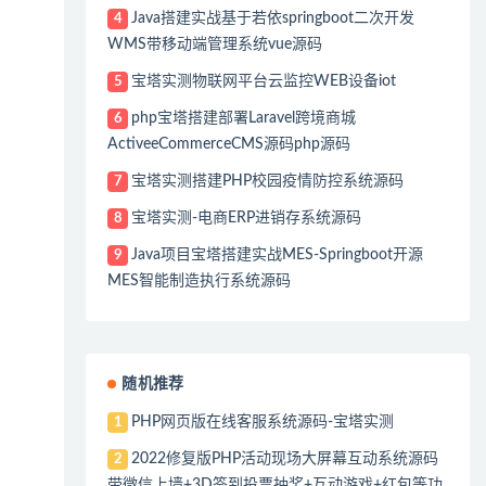
Java搭建实战基于若依springboot二次开发
4
WMS带移动端管理系统vue源码
宝塔实测物联网平台云监控WEB设备iot
5
php宝塔搭建部署Laravel跨境商城
6
ActiveeCommerceCMS源码php源码
宝塔实测搭建PHP校园疫情防控系统源码
7
宝塔实测-电商ERP进销存系统源码
8
Java项目宝塔搭建实战MES-Springboot开源
9
MES智能制造执行系统源码
随机推荐
PHP网页版在线客服系统源码-宝塔实测
1
2022修复版PHP活动现场大屏幕互动系统源码
2
带微信上墙+3D签到投票抽奖+互动游戏+红包等功