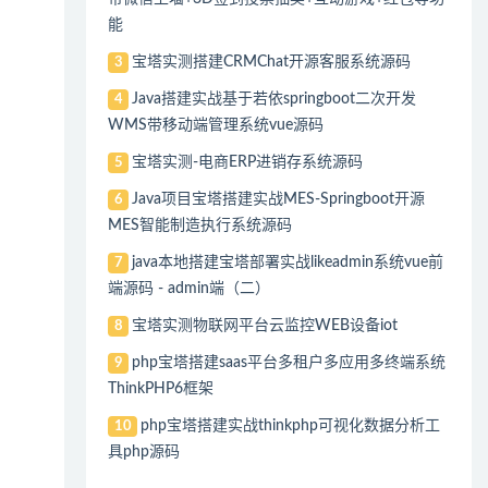
能
宝塔实测搭建CRMChat开源客服系统源码
3
Java搭建实战基于若依springboot二次开发
4
WMS带移动端管理系统vue源码
宝塔实测-电商ERP进销存系统源码
5
Java项目宝塔搭建实战MES-Springboot开源
6
MES智能制造执行系统源码
java本地搭建宝塔部署实战likeadmin系统vue前
7
端源码 - admin端（二）
宝塔实测物联网平台云监控WEB设备iot
8
php宝塔搭建saas平台多租户多应用多终端系统
9
ThinkPHP6框架
php宝塔搭建实战thinkphp可视化数据分析工
10
具php源码