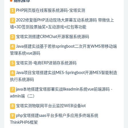
随机推荐
PHP网页版在线客服系统源码-宝塔实测
1
2022修复版PHP活动现场大屏幕互动系统源码 带微信上
2
墙+3D签到投票抽奖+互动游戏+红包等功能
宝塔实测搭建CRMChat开源客服系统源码
3
Java搭建实战基于若依springboot二次开发WMS带移动端
4
管理系统vue源码
宝塔实测-电商ERP进销存系统源码
5
Java项目宝塔搭建实战MES-Springboot开源MES智能制造
6
执行系统源码
java本地搭建宝塔部署实战likeadmin系统vue前端源码 -
7
admin端（二）
宝塔实测物联网平台云监控WEB设备iot
8
php宝塔搭建saas平台多租户多应用多终端系统
9
ThinkPHP6框架