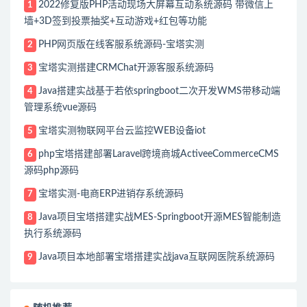
2022修复版PHP活动现场大屏幕互动系统源码 带微信上
1
墙+3D签到投票抽奖+互动游戏+红包等功能
PHP网页版在线客服系统源码-宝塔实测
2
宝塔实测搭建CRMChat开源客服系统源码
3
Java搭建实战基于若依springboot二次开发WMS带移动端
4
管理系统vue源码
宝塔实测物联网平台云监控WEB设备iot
5
php宝塔搭建部署Laravel跨境商城ActiveeCommerceCMS
6
源码php源码
宝塔实测-电商ERP进销存系统源码
7
Java项目宝塔搭建实战MES-Springboot开源MES智能制造
8
执行系统源码
Java项目本地部署宝塔搭建实战java互联网医院系统源码
9