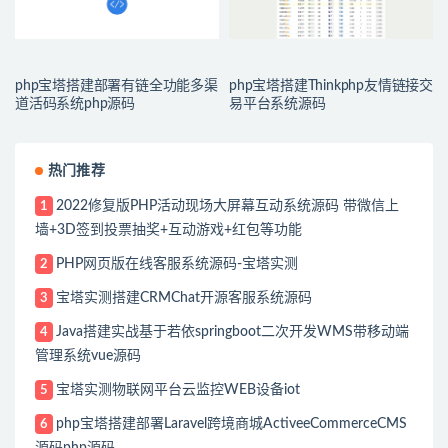
php宝塔搭建部署有链全功能多渠
php宝塔搭建Thinkphp友情链接交
道活码系统php源码
易平台系统源码
热门推荐
2022修复版PHP活动现场大屏幕互动系统源码 带微信上
1
墙+3D签到投票抽奖+互动游戏+红包等功能
PHP网页版在线客服系统源码-宝塔实测
2
宝塔实测搭建CRMChat开源客服系统源码
3
Java搭建实战基于若依springboot二次开发WMS带移动端
4
管理系统vue源码
宝塔实测物联网平台云监控WEB设备iot
5
php宝塔搭建部署Laravel跨境商城ActiveeCommerceCMS
6
源码php源码