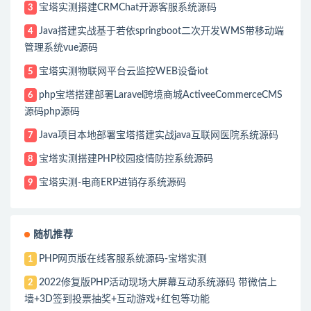
宝塔实测搭建CRMChat开源客服系统源码
3
Java搭建实战基于若依springboot二次开发WMS带移动端
4
管理系统vue源码
宝塔实测物联网平台云监控WEB设备iot
5
php宝塔搭建部署Laravel跨境商城ActiveeCommerceCMS
6
源码php源码
Java项目本地部署宝塔搭建实战java互联网医院系统源码
7
宝塔实测搭建PHP校园疫情防控系统源码
8
宝塔实测-电商ERP进销存系统源码
9
随机推荐
PHP网页版在线客服系统源码-宝塔实测
1
2022修复版PHP活动现场大屏幕互动系统源码 带微信上
2
墙+3D签到投票抽奖+互动游戏+红包等功能