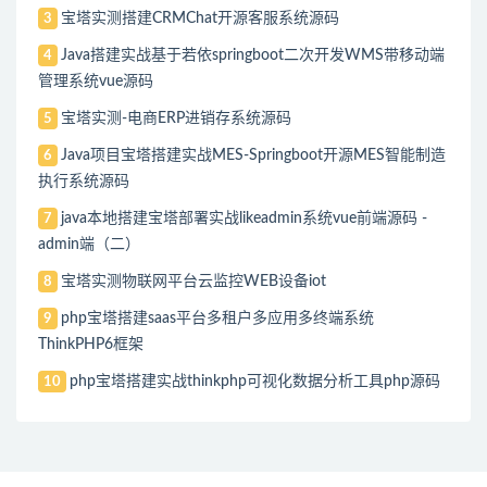
宝塔实测搭建CRMChat开源客服系统源码
3
Java搭建实战基于若依springboot二次开发WMS带移动端
4
管理系统vue源码
宝塔实测-电商ERP进销存系统源码
5
Java项目宝塔搭建实战MES-Springboot开源MES智能制造
6
执行系统源码
java本地搭建宝塔部署实战likeadmin系统vue前端源码 -
7
admin端（二）
宝塔实测物联网平台云监控WEB设备iot
8
php宝塔搭建saas平台多租户多应用多终端系统
9
ThinkPHP6框架
php宝塔搭建实战thinkphp可视化数据分析工具php源码
10