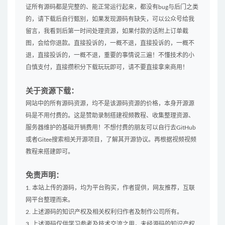
证所有源码都是完整的、能正常运行起来，都没有bug与后门之类
的，请下载后自行甄别，如果发现源码有缺失，可以公众号给我
留言，我看到后第一时间处理资源，如果付款的话附上订单截
图，会给你退款。直接投诉的，一概不退，直接投诉的，一概不
退，直接投诉的，一概不退，重要的事情说三遍！不懂技术的小
白慎支付，直接攒积分下载玩玩即可，请不要直接拿来商用！
关于资源下载：
网站中的所有源码资源，均不是该源码资源的价格，本身开源源
码是不用付费的。这是赞助录制搭建视频教程、收集整理资源、
服务器维护的基础开销费用！不想付费的朋友可以自行去GitHub
或者Gitee搜索相关开源项目，了解其开源协议。再根据视频视频
教程来搭建即可。
免责声明：
1. 本站上传的源码，均为平台购买，作者提供，网友推荐，互联
网平台整理而来。
2. 上述源码的知识产权及相关权利归作者及制作公司所有。
3. 上述源码仅供学习参考及技术交流之用，未经源码的知识产权