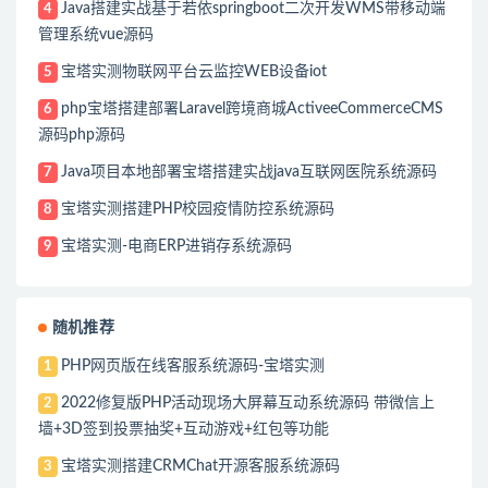
Java搭建实战基于若依springboot二次开发WMS带移动端
4
管理系统vue源码
宝塔实测物联网平台云监控WEB设备iot
5
php宝塔搭建部署Laravel跨境商城ActiveeCommerceCMS
6
源码php源码
Java项目本地部署宝塔搭建实战java互联网医院系统源码
7
宝塔实测搭建PHP校园疫情防控系统源码
8
宝塔实测-电商ERP进销存系统源码
9
随机推荐
PHP网页版在线客服系统源码-宝塔实测
1
2022修复版PHP活动现场大屏幕互动系统源码 带微信上
2
墙+3D签到投票抽奖+互动游戏+红包等功能
宝塔实测搭建CRMChat开源客服系统源码
3