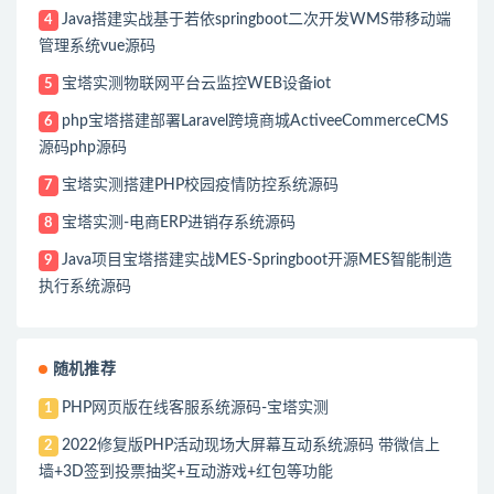
Java搭建实战基于若依springboot二次开发WMS带移动端
4
管理系统vue源码
宝塔实测物联网平台云监控WEB设备iot
5
php宝塔搭建部署Laravel跨境商城ActiveeCommerceCMS
6
源码php源码
宝塔实测搭建PHP校园疫情防控系统源码
7
宝塔实测-电商ERP进销存系统源码
8
Java项目宝塔搭建实战MES-Springboot开源MES智能制造
9
执行系统源码
随机推荐
PHP网页版在线客服系统源码-宝塔实测
1
2022修复版PHP活动现场大屏幕互动系统源码 带微信上
2
墙+3D签到投票抽奖+互动游戏+红包等功能