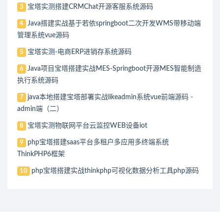
宝塔实测搭建CRMChat开源客服系统源码
3
Java搭建实战基于若依springboot二次开发WMS带移动端
4
管理系统vue源码
宝塔实测-电商ERP进销存系统源码
5
Java项目宝塔搭建实战MES-Springboot开源MES智能制造
6
执行系统源码
java本地搭建宝塔部署实战likeadmin系统vue前端源码 -
7
admin端（二）
宝塔实测物联网平台云监控WEB设备iot
8
php宝塔搭建saas平台多租户多应用多终端系统
9
ThinkPHP6框架
php宝塔搭建实战thinkphp可视化数据分析工具php源码
10