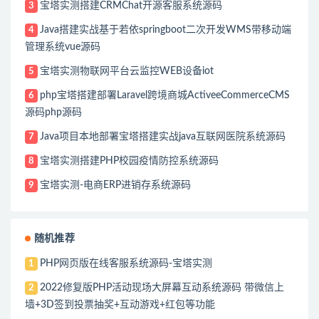
宝塔实测搭建CRMChat开源客服系统源码
3
Java搭建实战基于若依springboot二次开发WMS带移动端
4
管理系统vue源码
宝塔实测物联网平台云监控WEB设备iot
5
php宝塔搭建部署Laravel跨境商城ActiveeCommerceCMS
6
源码php源码
Java项目本地部署宝塔搭建实战java互联网医院系统源码
7
宝塔实测搭建PHP校园疫情防控系统源码
8
宝塔实测-电商ERP进销存系统源码
9
随机推荐
PHP网页版在线客服系统源码-宝塔实测
1
2022修复版PHP活动现场大屏幕互动系统源码 带微信上
2
墙+3D签到投票抽奖+互动游戏+红包等功能