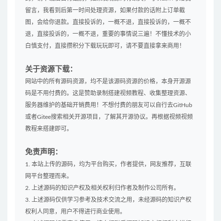
留言，我看到后第一时间处理资源，如果付款的话附上订单截
图，会给你退款。直接投诉的，一概不退，直接投诉的，一概不
退，直接投诉的，一概不退，重要的事情说三遍！不懂技术的小
白慎支付，直接攒积分下载玩玩即可，请不要直接拿来商用！
关于资源下载：
网站中的所有源码资源，均不是该源码资源的价格，本身开源源
码是不用付费的。这是赞助录制搭建视频教程、收集整理资源、
服务器维护的基础开销费用！不想付费的朋友可以自行去GitHub
或者Gitee搜索相关开源项目，了解其开源协议。再根据视频视频
教程来搭建即可。
免责声明：
1. 本站上传的源码，均为平台购买，作者提供，网友推荐，互联
网平台整理而来。
2. 上述源码的知识产权及相关权利归作者及制作公司所有。
3. 上述源码仅供学习参考及技术交流之用，未经源码的知识产权
权利人同意，用户不得进行商业使用。