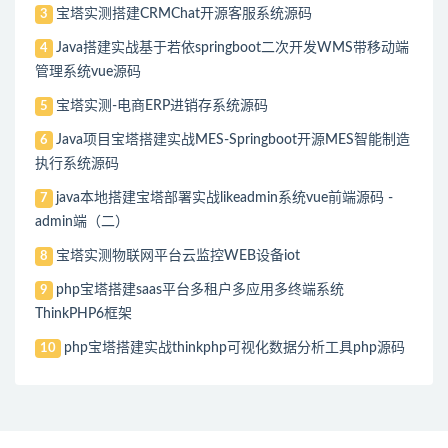
宝塔实测搭建CRMChat开源客服系统源码
3
Java搭建实战基于若依springboot二次开发WMS带移动端
4
管理系统vue源码
宝塔实测-电商ERP进销存系统源码
5
Java项目宝塔搭建实战MES-Springboot开源MES智能制造
6
执行系统源码
java本地搭建宝塔部署实战likeadmin系统vue前端源码 -
7
admin端（二）
宝塔实测物联网平台云监控WEB设备iot
8
php宝塔搭建saas平台多租户多应用多终端系统
9
ThinkPHP6框架
php宝塔搭建实战thinkphp可视化数据分析工具php源码
10