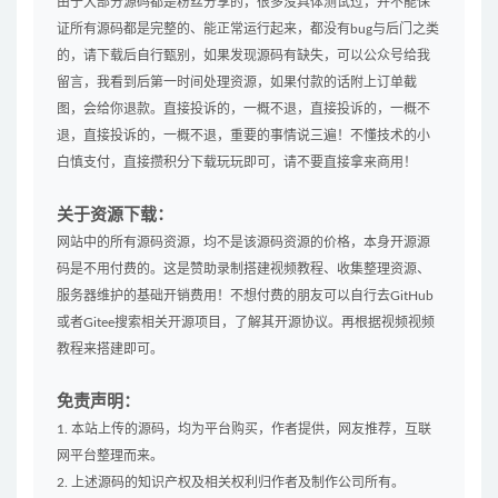
由于大部分源码都是粉丝分享的，很多没具体测试过，并不能保
证所有源码都是完整的、能正常运行起来，都没有bug与后门之类
的，请下载后自行甄别，如果发现源码有缺失，可以公众号给我
留言，我看到后第一时间处理资源，如果付款的话附上订单截
图，会给你退款。直接投诉的，一概不退，直接投诉的，一概不
退，直接投诉的，一概不退，重要的事情说三遍！不懂技术的小
白慎支付，直接攒积分下载玩玩即可，请不要直接拿来商用！
关于资源下载：
网站中的所有源码资源，均不是该源码资源的价格，本身开源源
码是不用付费的。这是赞助录制搭建视频教程、收集整理资源、
服务器维护的基础开销费用！不想付费的朋友可以自行去GitHub
或者Gitee搜索相关开源项目，了解其开源协议。再根据视频视频
教程来搭建即可。
免责声明：
1. 本站上传的源码，均为平台购买，作者提供，网友推荐，互联
网平台整理而来。
2. 上述源码的知识产权及相关权利归作者及制作公司所有。