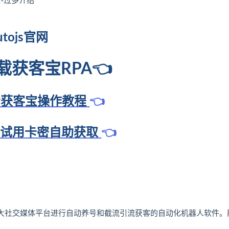
不过多介绍
utojs官网
载获客宝RPA
👈
看获客宝操作教程
👈
A试用卡密自助获取
👈
uai手四大社交媒体平台进行自动养号和截流引流获客的自动化机器人软件。