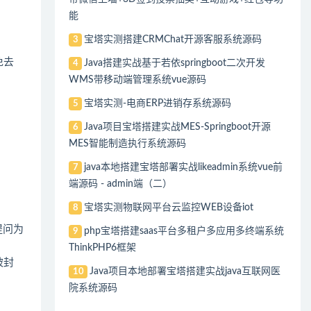
能
宝塔实测搭建CRMChat开源客服系统源码
3
免去
Java搭建实战基于若依springboot二次开发
4
WMS带移动端管理系统vue源码
宝塔实测-电商ERP进销存系统源码
5
Java项目宝塔搭建实战MES-Springboot开源
6
MES智能制造执行系统源码
java本地搭建宝塔部署实战likeadmin系统vue前
7
端源码 - admin端（二）
宝塔实测物联网平台云监控WEB设备iot
8
提问为
php宝塔搭建saas平台多租户多应用多终端系统
9
ThinkPHP6框架
被封
Java项目本地部署宝塔搭建实战java互联网医
10
院系统源码