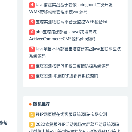
Java搭建实战基于若依springboot二次开发
4
WMS带移动端管理系统vue源码
宝塔实测物联网平台云监控WEB设备iot
5
php宝塔搭建部署Laravel跨境商城
6
ActiveeCommerceCMS源码php源码
Java项目本地部署宝塔搭建实战java互联网医院
7
系统源码
宝塔实测搭建PHP校园疫情防控系统源码
8
宝塔实测-电商ERP进销存系统源码
9
随机推荐
PHP网页版在线客服系统源码-宝塔实测
1
能帮
2022修复版PHP活动现场大屏幕互动系统源码
2
带微信上墙+3D签到投票抽奖+互动游戏+红包等功