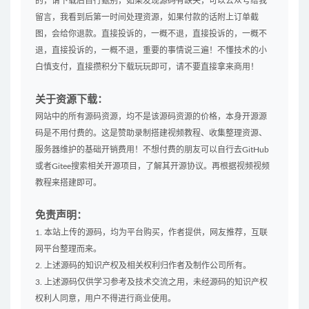
的，请下载后自行甄别，如果发现源码有缺失，可以公众号给我
留言，我看到后第一时间处理资源，如果付款的话附上订单截
图，会给你退款。直接投诉的，一概不退，直接投诉的，一概不
退，直接投诉的，一概不退，重要的事情说三遍！不懂技术的小
白慎支付，直接攒积分下载玩玩即可，请不要直接拿来商用！
关于资源下载：
网站中的所有源码资源，均不是该源码资源的价格，本身开源源
码是不用付费的。这是赞助录制搭建视频教程、收集整理资源、
服务器维护的基础开销费用！不想付费的朋友可以自行去GitHub
或者Gitee搜索相关开源项目，了解其开源协议。再根据视频视频
教程来搭建即可。
免责声明：
1. 本站上传的源码，均为平台购买，作者提供，网友推荐，互联
网平台整理而来。
2. 上述源码的知识产权及相关权利归作者及制作公司所有。
3. 上述源码仅供学习参考及技术交流之用，未经源码的知识产权
权利人同意，用户不得进行商业使用。