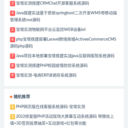
宝塔实测搭建CRMChat开源客服系统源码
3
Java搭建实战基于若依springboot二次开发WMS带移动端
4
管理系统vue源码
宝塔实测物联网平台云监控WEB设备iot
5
php宝塔搭建部署Laravel跨境商城ActiveeCommerceCMS
6
源码php源码
Java项目本地部署宝塔搭建实战java互联网医院系统源码
7
宝塔实测搭建PHP校园疫情防控系统源码
8
宝塔实测-电商ERP进销存系统源码
9
随机推荐
PHP网页版在线客服系统源码-宝塔实测
1
2022修复版PHP活动现场大屏幕互动系统源码 带微信上
2
墙+3D签到投票抽奖+互动游戏+红包等功能