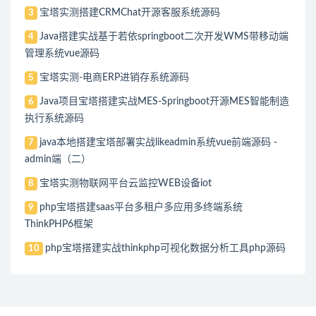
宝塔实测搭建CRMChat开源客服系统源码
3
Java搭建实战基于若依springboot二次开发WMS带移动端
4
管理系统vue源码
宝塔实测-电商ERP进销存系统源码
5
Java项目宝塔搭建实战MES-Springboot开源MES智能制造
6
执行系统源码
java本地搭建宝塔部署实战likeadmin系统vue前端源码 -
7
admin端（二）
宝塔实测物联网平台云监控WEB设备iot
8
php宝塔搭建saas平台多租户多应用多终端系统
9
ThinkPHP6框架
php宝塔搭建实战thinkphp可视化数据分析工具php源码
10