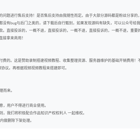
的问题进行售后支持！是否售后支持由我随性而定。由于大部分源码都是粉丝分享的
都没有bug与后门之类的，请下载后自行甄别，如果发现源码有缺失，可以公众号给
款。直接投诉的，一概不退，直接投诉的，一概不退，直接投诉的，一概不退，重要
直接拿来商用！
付费的。这是赞助录制搭建视频教程、收集整理资源、服务器维护的基础开销费用！
其开源协议。再根据视频视频教程来搭建即可。
整理而来。
同意，用户不得进行商业使用。
否则，我们将积极配合作品知识产权权利人 一起维权。
时内做删除下架处理。