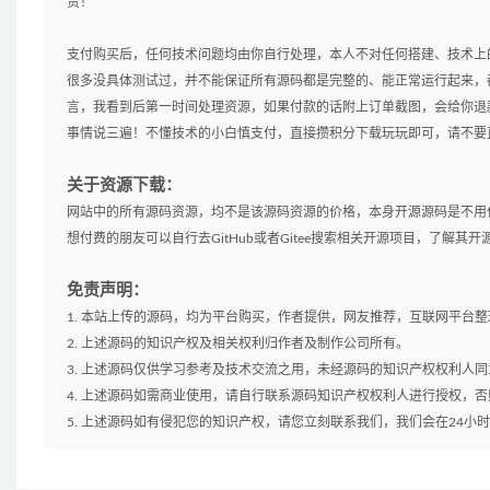
责！
支付购买后，任何技术问题均由你自行处理，本人不对任何搭建、技术上
很多没具体测试过，并不能保证所有源码都是完整的、能正常运行起来，
言，我看到后第一时间处理资源，如果付款的话附上订单截图，会给你退
事情说三遍！不懂技术的小白慎支付，直接攒积分下载玩玩即可，请不要
关于资源下载：
网站中的所有源码资源，均不是该源码资源的价格，本身开源源码是不用
想付费的朋友可以自行去GitHub或者Gitee搜索相关开源项目，了解
免责声明：
1. 本站上传的源码，均为平台购买，作者提供，网友推荐，互联网平台
2. 上述源码的知识产权及相关权利归作者及制作公司所有。
3. 上述源码仅供学习参考及技术交流之用，未经源码的知识产权权利人
4. 上述源码如需商业使用，请自行联系源码知识产权权利人进行授权，
5. 上述源码如有侵犯您的知识产权，请您立刻联系我们，我们会在24小