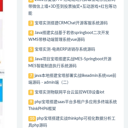
带微信上墙+3D签到投票抽奖+互动游戏+红包等功
能
宝塔实测搭建CRMChat开源客服系统源码
3
Java搭建实战基于若依springboot二次开发
4
WMS带移动端管理系统vue源码
宝塔实测-电商ERP进销存系统源码
5
Java项目宝塔搭建实战MES-Springboot开源
6
MES智能制造执行系统源码
java本地搭建宝塔部署实战likeadmin系统vue前
7
端源码 - admin端（二）
宝塔实测物联网平台云监控WEB设备iot
8
php宝塔搭建saas平台多租户多应用多终端系统
9
ThinkPHP6框架
php宝塔搭建实战thinkphp可视化数据分析工
10
具php源码