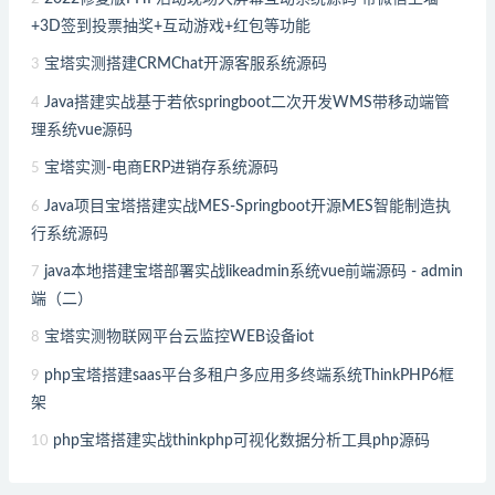
+3D签到投票抽奖+互动游戏+红包等功能
宝塔实测搭建CRMChat开源客服系统源码
3
Java搭建实战基于若依springboot二次开发WMS带移动端管
4
理系统vue源码
宝塔实测-电商ERP进销存系统源码
5
Java项目宝塔搭建实战MES-Springboot开源MES智能制造执
6
行系统源码
java本地搭建宝塔部署实战likeadmin系统vue前端源码 - admin
7
端（二）
宝塔实测物联网平台云监控WEB设备iot
8
php宝塔搭建saas平台多租户多应用多终端系统ThinkPHP6框
9
架
php宝塔搭建实战thinkphp可视化数据分析工具php源码
10