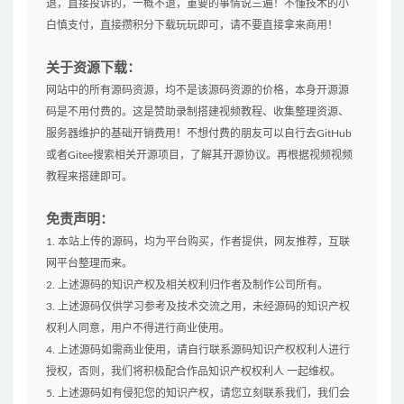
退，直接投诉的，一概不退，重要的事情说三遍！不懂技术的小
白慎支付，直接攒积分下载玩玩即可，请不要直接拿来商用！
关于资源下载：
网站中的所有源码资源，均不是该源码资源的价格，本身开源源
码是不用付费的。这是赞助录制搭建视频教程、收集整理资源、
服务器维护的基础开销费用！不想付费的朋友可以自行去GitHub
或者Gitee搜索相关开源项目，了解其开源协议。再根据视频视频
教程来搭建即可。
免责声明：
1. 本站上传的源码，均为平台购买，作者提供，网友推荐，互联
网平台整理而来。
2. 上述源码的知识产权及相关权利归作者及制作公司所有。
3. 上述源码仅供学习参考及技术交流之用，未经源码的知识产权
权利人同意，用户不得进行商业使用。
4. 上述源码如需商业使用，请自行联系源码知识产权权利人进行
授权，否则，我们将积极配合作品知识产权权利人 一起维权。
5. 上述源码如有侵犯您的知识产权，请您立刻联系我们，我们会