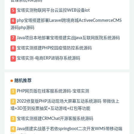
管理系统vue源码
宝塔实测物联网平台云监控WEB设备iot
5
php宝塔搭建部署Laravel跨境商城ActiveeCommerceCMS
6
源码php源码
Java项目本地部署宝塔搭建实战java互联网医院系统源码
7
宝塔实测搭建PHP校园疫情防控系统源码
8
宝塔实测-电商ERP进销存系统源码
9
随机推荐
PHP网页版在线客服系统源码-宝塔实测
1
2022修复版PHP活动现场大屏幕互动系统源码 带微信上
2
墙+3D签到投票抽奖+互动游戏+红包等功能
宝塔实测搭建CRMChat开源客服系统源码
3
Java搭建实战基于若依springboot二次开发WMS带移动端
4