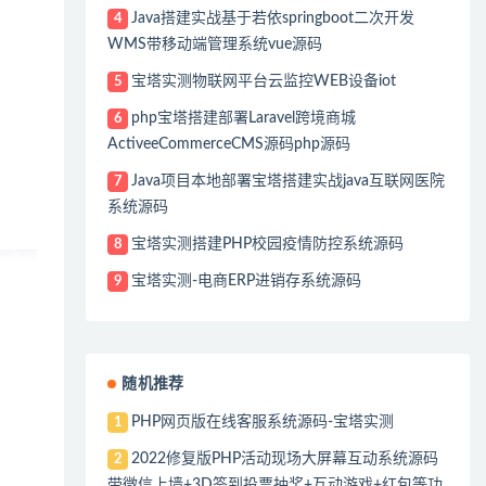
Java搭建实战基于若依springboot二次开发
4
WMS带移动端管理系统vue源码
宝塔实测物联网平台云监控WEB设备iot
5
php宝塔搭建部署Laravel跨境商城
6
ActiveeCommerceCMS源码php源码
Java项目本地部署宝塔搭建实战java互联网医院
7
系统源码
宝塔实测搭建PHP校园疫情防控系统源码
8
宝塔实测-电商ERP进销存系统源码
9
随机推荐
PHP网页版在线客服系统源码-宝塔实测
1
2022修复版PHP活动现场大屏幕互动系统源码
2
带微信上墙+3D签到投票抽奖+互动游戏+红包等功