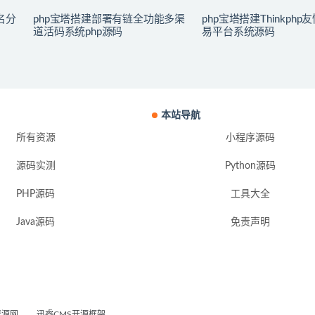
名分
php宝塔搭建部署有链全功能多渠
php宝塔搭建Thinkph
道活码系统php源码
易平台系统源码
本站导航
所有资源
小程序源码
源码实测
Python源码
PHP源码
工具大全
Java源码
免责声明
资源网
迅睿CMS开源框架