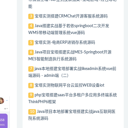
能
宝塔实测搭建CRMChat开源客服系统源码
3
Java搭建实战基于若依springboot二次开发
4
WMS带移动端管理系统vue源码
宝塔实测-电商ERP进销存系统源码
5
Java项目宝塔搭建实战MES-Springboot开源
6
MES智能制造执行系统源码
java本地搭建宝塔部署实战likeadmin系统vue前
7
端源码 - admin端（二）
宝塔实测物联网平台云监控WEB设备iot
8
php宝塔搭建saas平台多租户多应用多终端系统
9
ThinkPHP6框架
Java项目本地部署宝塔搭建实战java互联网医
10
院系统源码