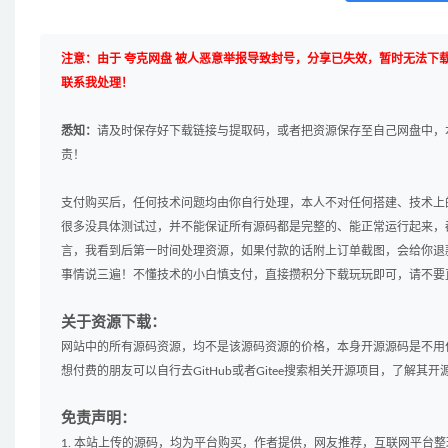
注意：由于 夸克网盘 被人恶意举报导致封号，分享已失效，暂时无法下
联系我处理！
悉知：
请及时保存好下载链接与提取码，或者把资源保存至自己网盘中，
责！
支付购买后，任何技术问题均由你自行处理，本人不对任何搭建、技术上
很多没具体测试过，并不能保证所有源码都是完整的、能正常运行起来，
言，我看到后第一时间处理资源，如果付款的话附上订单截图，会给你退
事情说三遍！不懂技术的小白慎支付，直接攒积分下载玩玩即可，请不要
关于资源下载：
网站中的所有源码资源，均不是该源码资源的价格，本身开源源码是不用
想付费的朋友可以自行去GitHub或者Gitee搜索相关开源项目，了解
免责声明：
1. 本站上传的源码，均为平台购买，作者提供，网友推荐，互联网平台