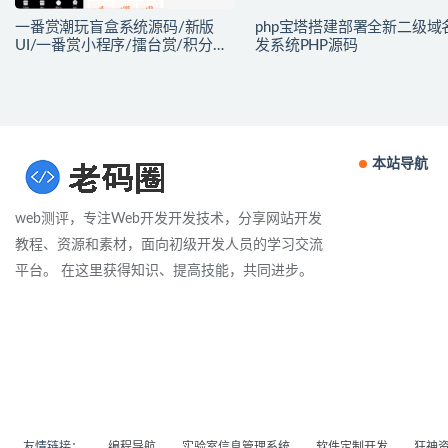
一番赏潮玩盲盒系统源码/新版
php宝塔搭建部署全新二级域
UI/一番赏小程序/擂台赏/积分赏/
发系统PHP源码
无限赏/盲盒系统开源源码
本站导航
web测评，专注Web开发开发技术，分享网站开发
教程、资源和素材，面向初级开发人员的学习交流
平台。 在这里获得知识、提高技能，共同进步。
友情链接：
编程导航
实验室信息管理系统
软件定制开发
狂神