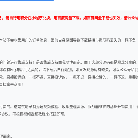
载 ，请自行用积分在小程序兑换，用百度网盘下载。如百度网盘下载也失效，请公众
本站不会收集用户的订单消息，因为自身原因导致下载链接与提取码丢失的，概不负
的问题进行售后支持！是否售后支持由我随性而定。由于大部分源码都是粉丝分享的
都没有bug与后门之类的，请下载后自行甄别，如果发现源码有缺失，可以公众号给
款。直接投诉的，一概不退，直接投诉的，一概不退，直接投诉的，一概不退，重要
直接拿来商用！
付费的。这是赞助录制搭建视频教程、收集整理资源、服务器维护的基础开销费用！
其开源协议。再根据视频视频教程来搭建即可。
整理而来。