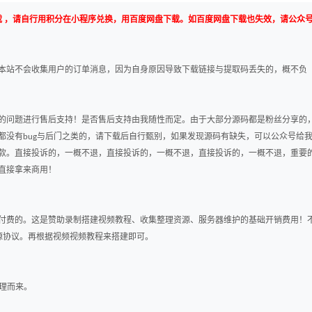
载 ，请自行用积分在小程序兑换，用百度网盘下载。如百度网盘下载也失效，请公众
本站不会收集用户的订单消息，因为自身原因导致下载链接与提取码丢失的，概不负
的问题进行售后支持！是否售后支持由我随性而定。由于大部分源码都是粉丝分享的
都没有bug与后门之类的，请下载后自行甄别，如果发现源码有缺失，可以公众号给
款。直接投诉的，一概不退，直接投诉的，一概不退，直接投诉的，一概不退，重要
直接拿来商用！
付费的。这是赞助录制搭建视频教程、收集整理资源、服务器维护的基础开销费用！
其开源协议。再根据视频视频教程来搭建即可。
整理而来。