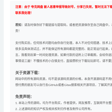
注意：由于 夸克网盘 被人恶意举报导致封号，分享已失效，暂时无法下
联系我处理！
悉知：
请及时保存好下载链接与提取码，或者把资源保存至自己网盘中，
责！
支付购买后，任何技术问题均由你自行处理，本人不对任何搭建、技术上
很多没具体测试过，并不能保证所有源码都是完整的、能正常运行起来，
言，我看到后第一时间处理资源，如果付款的话附上订单截图，会给你退
事情说三遍！不懂技术的小白慎支付，直接攒积分下载玩玩即可，请不要
关于资源下载：
网站中的所有源码资源，均不是该源码资源的价格，本身开源源码是不用
想付费的朋友可以自行去GitHub或者Gitee搜索相关开源项目，了解
免责声明：
1. 本站上传的源码，均为平台购买，作者提供，网友推荐，互联网平台
2. 上述源码的知识产权及相关权利归作者及制作公司所有。