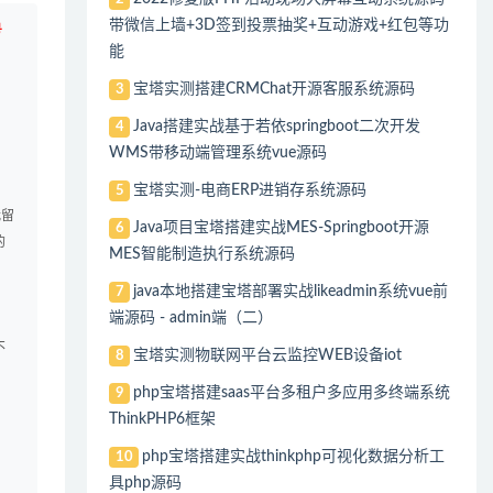
带微信上墙+3D签到投票抽奖+互动游戏+红包等功
号
能
宝塔实测搭建CRMChat开源客服系统源码
3
Java搭建实战基于若依springboot二次开发
4
WMS带移动端管理系统vue源码
宝塔实测-电商ERP进销存系统源码
，
5
我留
Java项目宝塔搭建实战MES-Springboot开源
6
的
MES智能制造执行系统源码
java本地搭建宝塔部署实战likeadmin系统vue前
7
端源码 - admin端（二）
不
宝塔实测物联网平台云监控WEB设备iot
8
php宝塔搭建saas平台多租户多应用多终端系统
9
ThinkPHP6框架
php宝塔搭建实战thinkphp可视化数据分析工
10
具php源码