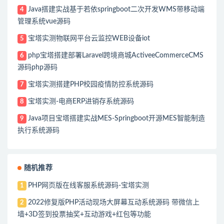
Java搭建实战基于若依springboot二次开发WMS带移动端
4
管理系统vue源码
宝塔实测物联网平台云监控WEB设备iot
5
php宝塔搭建部署Laravel跨境商城ActiveeCommerceCMS
6
源码php源码
宝塔实测搭建PHP校园疫情防控系统源码
7
宝塔实测-电商ERP进销存系统源码
8
Java项目宝塔搭建实战MES-Springboot开源MES智能制造
9
执行系统源码
随机推荐
PHP网页版在线客服系统源码-宝塔实测
1
2022修复版PHP活动现场大屏幕互动系统源码 带微信上
2
墙+3D签到投票抽奖+互动游戏+红包等功能