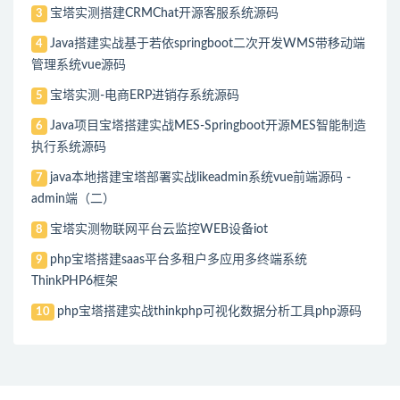
宝塔实测搭建CRMChat开源客服系统源码
3
Java搭建实战基于若依springboot二次开发WMS带移动端
4
管理系统vue源码
宝塔实测-电商ERP进销存系统源码
5
Java项目宝塔搭建实战MES-Springboot开源MES智能制造
6
执行系统源码
java本地搭建宝塔部署实战likeadmin系统vue前端源码 -
7
admin端（二）
宝塔实测物联网平台云监控WEB设备iot
8
php宝塔搭建saas平台多租户多应用多终端系统
9
ThinkPHP6框架
php宝塔搭建实战thinkphp可视化数据分析工具php源码
10