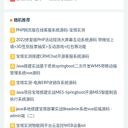
随机推荐
PHP网页版在线客服系统源码-宝塔实测
1
2022修复版PHP活动现场大屏幕互动系统源码 带微信上
2
墙+3D签到投票抽奖+互动游戏+红包等功能
宝塔实测搭建CRMChat开源客服系统源码
3
Java搭建实战基于若依springboot二次开发WMS带移动端
4
管理系统vue源码
宝塔实测-电商ERP进销存系统源码
5
Java项目宝塔搭建实战MES-Springboot开源MES智能制造
6
执行系统源码
java本地搭建宝塔部署实战likeadmin系统vue前端源码 -
7
admin端（二）
宝塔实测物联网平台云监控WEB设备iot
8