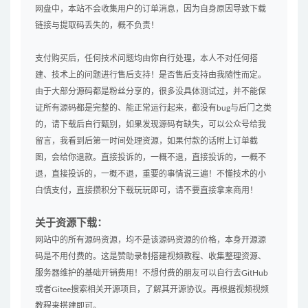
网盘中，本站不会收集用户的订单消息，因为自身原因导致下载
链接与提取码丢失的，概不负责！
支付购买后，任何技术问题均由你自行处理，本人不对任何搭
建、技术上的问题进行售后支持！是否售后支持由我随性而定。
由于大部分源码都是粉丝分享的，很多没具体测试过，并不能保
证所有源码都是完整的、能正常运行起来，都没有bug与后门之类
的，请下载后自行甄别，如果发现源码有缺失，可以公众号给我
留言，我看到后第一时间处理资源，如果付款的话附上订单截
图，会给你退款。直接投诉的，一概不退，直接投诉的，一概不
退，直接投诉的，一概不退，重要的事情说三遍！不懂技术的小
白慎支付，直接攒积分下载玩玩即可，请不要直接拿来商用！
关于资源下载：
网站中的所有源码资源，均不是该源码资源的价格，本身开源源
码是不用付费的。这是赞助录制搭建视频教程、收集整理资源、
服务器维护的基础开销费用！不想付费的朋友可以自行去GitHub
或者Gitee搜索相关开源项目，了解其开源协议。再根据视频视频
教程来搭建即可。