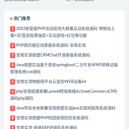
热门推荐
2022修复版PHP活动现场大屏幕互动系统源码 带微信上
1
墙+3D签到投票抽奖+互动游戏+红包等功能
PHP网页版在线客服系统源码-宝塔实测
2
宝塔实测搭建CRMChat开源客服系统源码
3
Java搭建实战基于若依springboot二次开发WMS带移动端
4
管理系统vue源码
宝塔实测物联网平台云监控WEB设备iot
5
php宝塔搭建部署Laravel跨境商城ActiveeCommerceCMS
6
源码php源码
Java项目本地部署宝塔搭建实战java互联网医院系统源码
7
宝塔实测搭建PHP校园疫情防控系统源码
8
宝塔实测-电商ERP进销存系统源码
9