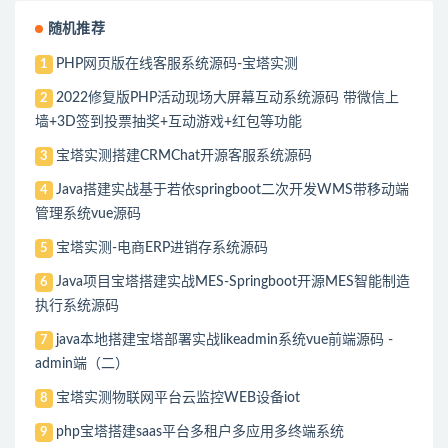
随机推荐
PHP网页版在线客服系统源码-宝塔实测
1
2022修复版PHP活动现场大屏幕互动系统源码 带微信上
2
墙+3D签到投票抽奖+互动游戏+红包等功能
宝塔实测搭建CRMChat开源客服系统源码
3
Java搭建实战基于若依springboot二次开发WMS带移动端
4
管理系统vue源码
宝塔实测-电商ERP进销存系统源码
5
Java项目宝塔搭建实战MES-Springboot开源MES智能制造
6
执行系统源码
java本地搭建宝塔部署实战likeadmin系统vue前端源码 -
7
admin端（二）
宝塔实测物联网平台云监控WEB设备iot
8
php宝塔搭建saas平台多租户多应用多终端系统
9