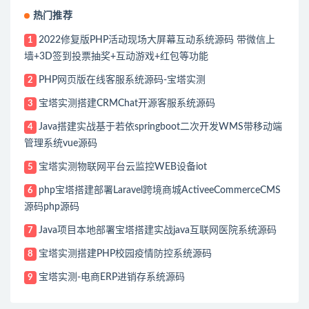
热门推荐
2022修复版PHP活动现场大屏幕互动系统源码 带微信上
1
墙+3D签到投票抽奖+互动游戏+红包等功能
PHP网页版在线客服系统源码-宝塔实测
2
宝塔实测搭建CRMChat开源客服系统源码
3
Java搭建实战基于若依springboot二次开发WMS带移动端
4
管理系统vue源码
宝塔实测物联网平台云监控WEB设备iot
5
php宝塔搭建部署Laravel跨境商城ActiveeCommerceCMS
6
源码php源码
Java项目本地部署宝塔搭建实战java互联网医院系统源码
7
宝塔实测搭建PHP校园疫情防控系统源码
8
宝塔实测-电商ERP进销存系统源码
9