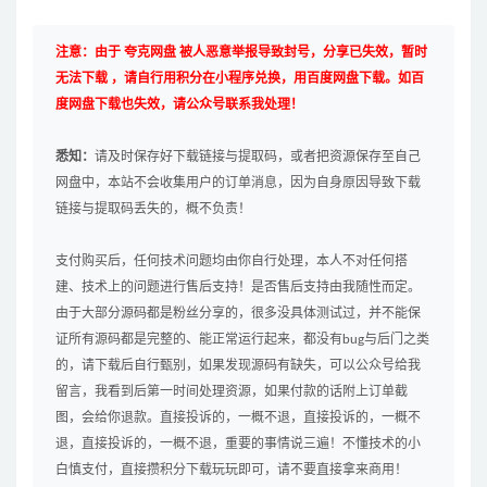
注意：由于 夸克网盘 被人恶意举报导致封号，分享已失效，暂时
无法下载 ，请自行用积分在小程序兑换，用百度网盘下载。如百
度网盘下载也失效，请公众号联系我处理！
悉知：
请及时保存好下载链接与提取码，或者把资源保存至自己
网盘中，本站不会收集用户的订单消息，因为自身原因导致下载
链接与提取码丢失的，概不负责！
支付购买后，任何技术问题均由你自行处理，本人不对任何搭
建、技术上的问题进行售后支持！是否售后支持由我随性而定。
由于大部分源码都是粉丝分享的，很多没具体测试过，并不能保
证所有源码都是完整的、能正常运行起来，都没有bug与后门之类
的，请下载后自行甄别，如果发现源码有缺失，可以公众号给我
留言，我看到后第一时间处理资源，如果付款的话附上订单截
图，会给你退款。直接投诉的，一概不退，直接投诉的，一概不
退，直接投诉的，一概不退，重要的事情说三遍！不懂技术的小
白慎支付，直接攒积分下载玩玩即可，请不要直接拿来商用！