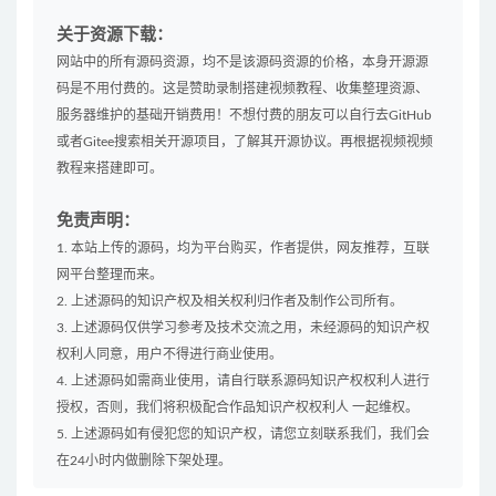
关于资源下载：
网站中的所有源码资源，均不是该源码资源的价格，本身开源源
码是不用付费的。这是赞助录制搭建视频教程、收集整理资源、
服务器维护的基础开销费用！不想付费的朋友可以自行去GitHub
或者Gitee搜索相关开源项目，了解其开源协议。再根据视频视频
教程来搭建即可。
免责声明：
1. 本站上传的源码，均为平台购买，作者提供，网友推荐，互联
网平台整理而来。
2. 上述源码的知识产权及相关权利归作者及制作公司所有。
3. 上述源码仅供学习参考及技术交流之用，未经源码的知识产权
权利人同意，用户不得进行商业使用。
4. 上述源码如需商业使用，请自行联系源码知识产权权利人进行
授权，否则，我们将积极配合作品知识产权权利人 一起维权。
5. 上述源码如有侵犯您的知识产权，请您立刻联系我们，我们会
在24小时内做删除下架处理。