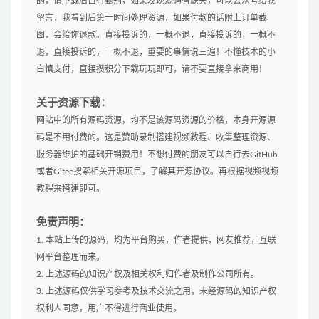
的，请下载后自行甄别，如果发现源码有缺失，可以公众号给我
留言，我看到后第一时间处理资源，如果付款的话附上订单截
图，会给你退款。直接投诉的，一概不退，直接投诉的，一概不
退，直接投诉的，一概不退，重要的事情说三遍！不懂技术的小
白慎支付，直接攒积分下载玩玩即可，请不要直接拿来商用！
关于资源下载：
网站中的所有源码资源，均不是该源码资源的价格，本身开源源
码是不用付费的。这是赞助录制搭建视频教程、收集整理资源、
服务器维护的基础开销费用！不想付费的朋友可以自行去GitHub
或者Gitee搜索相关开源项目，了解其开源协议。再根据视频视频
教程来搭建即可。
免责声明：
1. 本站上传的源码，均为平台购买，作者提供，网友推荐，互联
网平台整理而来。
2. 上述源码的知识产权及相关权利归作者及制作公司所有。
3. 上述源码仅供学习参考及技术交流之用，未经源码的知识产权
权利人同意，用户不得进行商业使用。