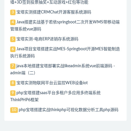
墙+3D签到投票抽奖+互动游戏+红包等功能
宝塔实测搭建CRMChat开源客服系统源码
3
Java搭建实战基于若依springboot二次开发WMS带移动端
4
管理系统vue源码
宝塔实测-电商ERP进销存系统源码
5
Java项目宝塔搭建实战MES-Springboot开源MES智能制造
6
执行系统源码
java本地搭建宝塔部署实战likeadmin系统vue前端源码 -
7
admin端（二）
宝塔实测物联网平台云监控WEB设备iot
8
php宝塔搭建saas平台多租户多应用多终端系统
9
ThinkPHP6框架
php宝塔搭建实战thinkphp可视化数据分析工具php源码
10