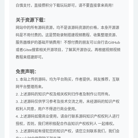
白慎支付，直接攒积分下载玩玩即可，请不要直接拿来商用！
关于资源下载：
网站中的所有源码资源，均不是该源码资源的价格，本身开源源
码是不用付费的。这是赞助录制搭建视频教程、收集整理资源、
服务器维护的基础开销费用！不想付费的朋友可以自行去GitHub
或者Gitee搜索相关开源项目，了解其开源协议。再根据视频视频
教程来搭建即可。
免责声明：
1. 本站上传的源码，均为平台购买，作者提供，网友推荐，互联
网平台整理而来。
2. 上述源码的知识产权及相关权利归作者及制作公司所有。
3. 上述源码仅供学习参考及技术交流之用，未经源码的知识产权
权利人同意，用户不得进行商业使用。
4. 上述源码如需商业使用，请自行联系源码知识产权权利人进行
授权，否则，我们将积极配合作品知识产权权利人 一起维权。
5. 上述源码如有侵犯您的知识产权，请您立刻联系我们，我们会