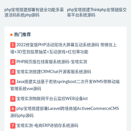
php宝塔搭建部署有链全功能多渠
php宝塔搭建Thinkphp友情链接交
道活码系统php源码
易平台系统源码
热门推荐
2022修复版PHP活动现场大屏幕互动系统源码 带微信上
1
墙+3D签到投票抽奖+互动游戏+红包等功能
PHP网页版在线客服系统源码-宝塔实测
2
宝塔实测搭建CRMChat开源客服系统源码
3
Java搭建实战基于若依springboot二次开发WMS带移动端
4
管理系统vue源码
宝塔实测物联网平台云监控WEB设备iot
5
php宝塔搭建部署Laravel跨境商城ActiveeCommerceCMS
6
源码php源码
宝塔实测-电商ERP进销存系统源码
7