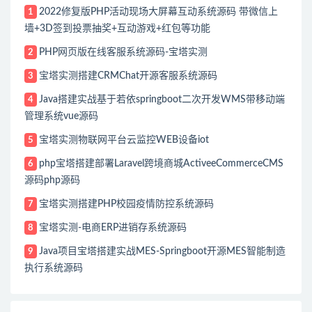
2022修复版PHP活动现场大屏幕互动系统源码 带微信上
1
墙+3D签到投票抽奖+互动游戏+红包等功能
PHP网页版在线客服系统源码-宝塔实测
2
宝塔实测搭建CRMChat开源客服系统源码
3
Java搭建实战基于若依springboot二次开发WMS带移动端
4
管理系统vue源码
宝塔实测物联网平台云监控WEB设备iot
5
php宝塔搭建部署Laravel跨境商城ActiveeCommerceCMS
6
源码php源码
宝塔实测搭建PHP校园疫情防控系统源码
7
宝塔实测-电商ERP进销存系统源码
8
Java项目宝塔搭建实战MES-Springboot开源MES智能制造
9
执行系统源码