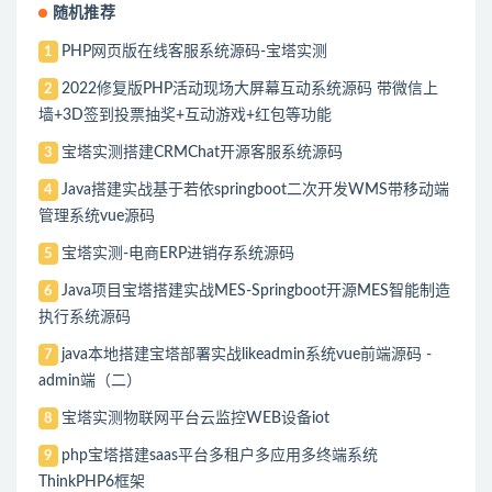
随机推荐
PHP网页版在线客服系统源码-宝塔实测
1
2022修复版PHP活动现场大屏幕互动系统源码 带微信上
2
墙+3D签到投票抽奖+互动游戏+红包等功能
宝塔实测搭建CRMChat开源客服系统源码
3
Java搭建实战基于若依springboot二次开发WMS带移动端
4
管理系统vue源码
宝塔实测-电商ERP进销存系统源码
5
Java项目宝塔搭建实战MES-Springboot开源MES智能制造
6
执行系统源码
java本地搭建宝塔部署实战likeadmin系统vue前端源码 -
7
admin端（二）
宝塔实测物联网平台云监控WEB设备iot
8
php宝塔搭建saas平台多租户多应用多终端系统
9
ThinkPHP6框架