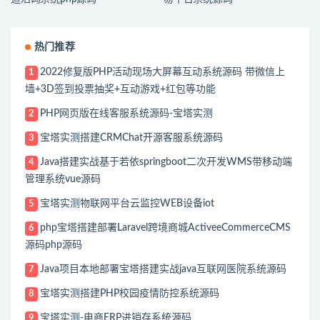
热门推荐
2022修复版PHP活动现场大屏幕互动系统源码 带微信上
1
墙+3D签到投票抽奖+互动游戏+红包等功能
PHP网页版在线客服系统源码-宝塔实测
2
宝塔实测搭建CRMChat开源客服系统源码
3
Java搭建实战基于若依springboot二次开发WMS带移动端
4
管理系统vue源码
宝塔实测物联网平台云监控WEB设备iot
5
php宝塔搭建部署Laravel跨境商城ActiveeCommerceCMS
6
源码php源码
Java项目本地部署宝塔搭建实战java互联网医院系统源码
7
宝塔实测搭建PHP校园疫情防控系统源码
8
宝塔实测-电商ERP进销存系统源码
9