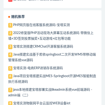
随机推荐
PHP网页版在线客服系统源码-宝塔实测
1
2022修复版PHP活动现场大屏幕互动系统源码 带微信上
2
墙+3D签到投票抽奖+互动游戏+红包等功能
宝塔实测搭建CRMChat开源客服系统源码
3
Java搭建实战基于若依springboot二次开发WMS带移动端
4
管理系统vue源码
宝塔实测-电商ERP进销存系统源码
5
Java项目宝塔搭建实战MES-Springboot开源MES智能制造
6
执行系统源码
java本地搭建宝塔部署实战likeadmin系统vue前端源码 -
7
admin端（二）
宝塔实测物联网平台云监控WEB设备iot
8