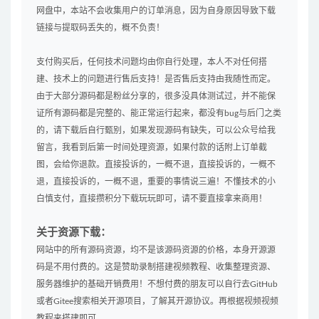
网盘中，本站不会收集用户的订单消息，因为自身原因导致下载
链接与提取码丢失的，概不负责！
支付购买后，任何技术问题均由你自行处理，本人不对任何搭
建、技术上的问题进行售后支持！是否售后支持由我随性而定。
由于大部分源码都是粉丝分享的，很多没具体测试过，并不能保
证所有源码都是完整的、能正常运行起来，都没有bug与后门之类
的，请下载后自行甄别，如果发现源码有缺失，可以公众号给我
留言，我看到后第一时间处理资源，如果付款的话附上订单截
图，会给你退款。直接投诉的，一概不退，直接投诉的，一概不
退，直接投诉的，一概不退，重要的事情说三遍！不懂技术的小
白慎支付，直接攒积分下载玩玩即可，请不要直接拿来商用！
关于资源下载：
网站中的所有源码资源，均不是该源码资源的价格，本身开源源
码是不用付费的。这是赞助录制搭建视频教程、收集整理资源、
服务器维护的基础开销费用！不想付费的朋友可以自行去GitHub
或者Gitee搜索相关开源项目，了解其开源协议。再根据视频视频
教程来搭建即可。