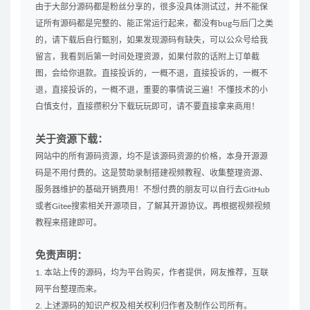
由于大部分源码都是粉丝分享的，很多没具体测试过，并不能保
证所有源码都是完整的、能正常运行起来，都没有bug与后门之类
的，请下载后自行甄别，如果发现源码有缺失，可以公众号给我
留言，我看到后第一时间处理资源，如果付款的话附上订单截
图，会给你退款。直接投诉的，一概不退，直接投诉的，一概不
退，直接投诉的，一概不退，重要的事情说三遍！不懂技术的小
白慎支付，直接攒积分下载玩玩即可，请不要直接拿来商用！
关于资源下载：
网站中的所有源码资源，均不是该源码资源的价格，本身开源源
码是不用付费的。这是赞助录制搭建视频教程、收集整理资源、
服务器维护的基础开销费用！不想付费的朋友可以自行去GitHub
或者Gitee搜索相关开源项目，了解其开源协议。再根据视频视频
教程来搭建即可。
免责声明：
1. 本站上传的源码，均为平台购买，作者提供，网友推荐，互联
网平台整理而来。
2. 上述源码的知识产权及相关权利归作者及制作公司所有。