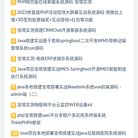
PHP网页版在线客服系统源码-宝塔实测
1
2022修复版PHP活动现场大屏幕互动系统源码 带微信上
2
墙+3D签到投票抽奖+互动游戏+红包等功能
宝塔实测搭建CRMChat开源客服系统源码
3
Java搭建实战基于若依springboot二次开发WMS带移动端
4
管理系统vue源码
宝塔实测-电商ERP进销存系统源码
5
Java项目宝塔搭建实战MES-Springboot开源MES智能制造
6
执行系统源码
java本地搭建宝塔部署实战likeadmin系统vue前端源码 -
7
admin端（二）
宝塔实测物联网平台云监控WEB设备iot
8
php宝塔搭建saas平台多租户多应用多终端系统
9
ThinkPHP6框架
Java项目本地部署宝塔搭建实战java互联网医院系统源码
10