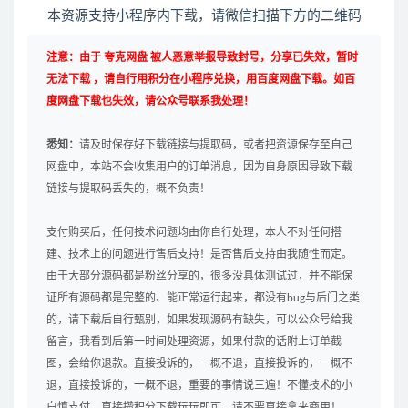
本资源支持小程序内下载，请微信扫描下方的二维码
注意：由于 夸克网盘 被人恶意举报导致封号，分享已失效，暂时
无法下载 ，请自行用积分在小程序兑换，用百度网盘下载。如百
度网盘下载也失效，请公众号联系我处理！
悉知：
请及时保存好下载链接与提取码，或者把资源保存至自己
网盘中，本站不会收集用户的订单消息，因为自身原因导致下载
链接与提取码丢失的，概不负责！
支付购买后，任何技术问题均由你自行处理，本人不对任何搭
建、技术上的问题进行售后支持！是否售后支持由我随性而定。
由于大部分源码都是粉丝分享的，很多没具体测试过，并不能保
证所有源码都是完整的、能正常运行起来，都没有bug与后门之类
的，请下载后自行甄别，如果发现源码有缺失，可以公众号给我
留言，我看到后第一时间处理资源，如果付款的话附上订单截
图，会给你退款。直接投诉的，一概不退，直接投诉的，一概不
退，直接投诉的，一概不退，重要的事情说三遍！不懂技术的小
白慎支付，直接攒积分下载玩玩即可，请不要直接拿来商用！