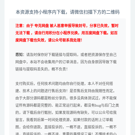
本资源支持小程序内下载，请微信扫描下方的二维码
注意：由于 夸克网盘 被人恶意举报导致封号，分享已失效，暂时
无法下载 ，请自行用积分在小程序兑换，用百度网盘下载。如百
度网盘下载也失效，请公众号联系我处理！
悉知：
请及时保存好下载链接与提取码，或者把资源保存至自己
网盘中，本站不会收集用户的订单消息，因为自身原因导致下载
链接与提取码丢失的，概不负责！
支付购买后，任何技术问题均由你自行处理，本人不对任何搭
建、技术上的问题进行售后支持！是否售后支持由我随性而定。
由于大部分源码都是粉丝分享的，很多没具体测试过，并不能保
证所有源码都是完整的、能正常运行起来，都没有bug与后门之类
的，请下载后自行甄别，如果发现源码有缺失，可以公众号给我
留言，我看到后第一时间处理资源，如果付款的话附上订单截
图，会给你退款。直接投诉的，一概不退，直接投诉的，一概不
退，直接投诉的，一概不退，重要的事情说三遍！不懂技术的小