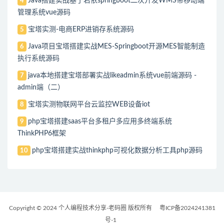
Java搭建实战基于若依springboot二次开发WMS带移动端
4
管理系统vue源码
宝塔实测-电商ERP进销存系统源码
5
Java项目宝塔搭建实战MES-Springboot开源MES智能制造
6
执行系统源码
java本地搭建宝塔部署实战likeadmin系统vue前端源码 -
7
admin端（二）
宝塔实测物联网平台云监控WEB设备iot
8
php宝塔搭建saas平台多租户多应用多终端系统
9
ThinkPHP6框架
php宝塔搭建实战thinkphp可视化数据分析工具php源码
10
Copyright © 2024 个人编程技术分享-老码圈 版权所有
粤ICP备2024241381
号-1