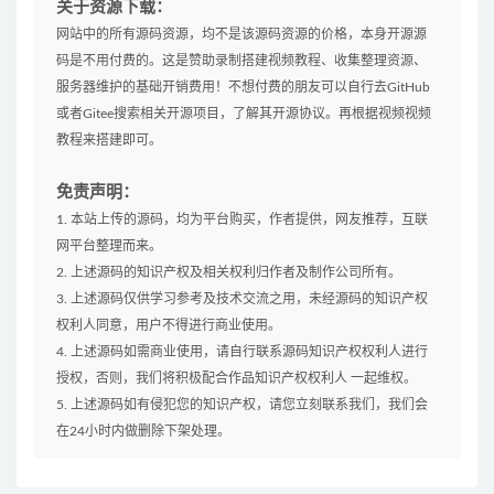
关于资源下载：
网站中的所有源码资源，均不是该源码资源的价格，本身开源源
码是不用付费的。这是赞助录制搭建视频教程、收集整理资源、
服务器维护的基础开销费用！不想付费的朋友可以自行去GitHub
或者Gitee搜索相关开源项目，了解其开源协议。再根据视频视频
教程来搭建即可。
免责声明：
1. 本站上传的源码，均为平台购买，作者提供，网友推荐，互联
网平台整理而来。
2. 上述源码的知识产权及相关权利归作者及制作公司所有。
3. 上述源码仅供学习参考及技术交流之用，未经源码的知识产权
权利人同意，用户不得进行商业使用。
4. 上述源码如需商业使用，请自行联系源码知识产权权利人进行
授权，否则，我们将积极配合作品知识产权权利人 一起维权。
5. 上述源码如有侵犯您的知识产权，请您立刻联系我们，我们会
在24小时内做删除下架处理。