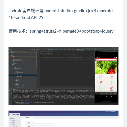
android客户端环境:android studio+gradle+jdk8+android
10+android API 29
使用技术：spring+struts2+hibernate3+bootstrap+jquery