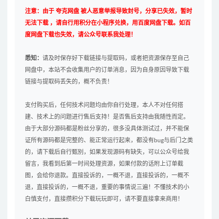
注意：由于 夸克网盘 被人恶意举报导致封号，分享已失效，暂时
无法下载 ，请自行用积分在小程序兑换，用百度网盘下载。如百
度网盘下载也失效，请公众号联系我处理！
悉知：
请及时保存好下载链接与提取码，或者把资源保存至自己
网盘中，本站不会收集用户的订单消息，因为自身原因导致下载
链接与提取码丢失的，概不负责！
支付购买后，任何技术问题均由你自行处理，本人不对任何搭
建、技术上的问题进行售后支持！是否售后支持由我随性而定。
由于大部分源码都是粉丝分享的，很多没具体测试过，并不能保
证所有源码都是完整的、能正常运行起来，都没有bug与后门之类
的，请下载后自行甄别，如果发现源码有缺失，可以公众号给我
留言，我看到后第一时间处理资源，如果付款的话附上订单截
图，会给你退款。直接投诉的，一概不退，直接投诉的，一概不
退，直接投诉的，一概不退，重要的事情说三遍！不懂技术的小
白慎支付，直接攒积分下载玩玩即可，请不要直接拿来商用！