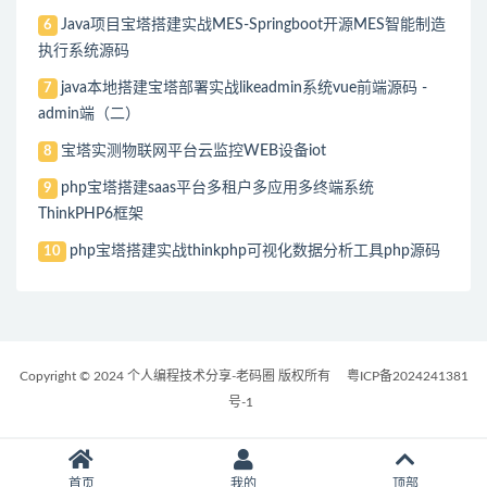
Java项目宝塔搭建实战MES-Springboot开源MES智能制造
6
执行系统源码
java本地搭建宝塔部署实战likeadmin系统vue前端源码 -
7
admin端（二）
宝塔实测物联网平台云监控WEB设备iot
8
php宝塔搭建saas平台多租户多应用多终端系统
9
ThinkPHP6框架
php宝塔搭建实战thinkphp可视化数据分析工具php源码
10
Copyright © 2024 个人编程技术分享-老码圈 版权所有
粤ICP备2024241381
号-1
首页
我的
顶部