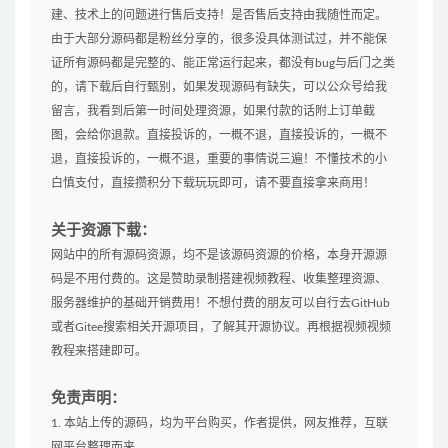
建、技术上的问题进行售后支持！是否售后支持由我随性而定。
由于大部分源码都是粉丝分享的，很多没具体测试过，并不能保
证所有源码都是完整的、能正常运行起来，都没有bug与后门之类
的，请下载后自行甄别，如果发现源码有缺失，可以公众号给我
留言，我看到后第一时间处理资源，如果付款的话附上订单截
图，会给你退款。直接投诉的，一概不退，直接投诉的，一概不
退，直接投诉的，一概不退，重要的事情说三遍！不懂技术的小
白慎支付，直接攒积分下载玩玩即可，请不要直接拿来商用！
关于资源下载：
网站中的所有源码资源，均不是该源码资源的价格，本身开源源
码是不用付费的。这是赞助录制搭建视频教程、收集整理资源、
服务器维护的基础开销费用！不想付费的朋友可以自行去GitHub
或者Gitee搜索相关开源项目，了解其开源协议。再根据视频视频
教程来搭建即可。
免责声明：
1. 本站上传的源码，均为平台购买，作者提供，网友推荐，互联
网平台整理而来。