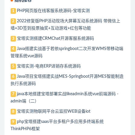
随机推荐
PHP网页版在线客服系统源码-宝塔实测
1
2022修复版PHP活动现场大屏幕互动系统源码 带微信上
2
墙+3D签到投票抽奖+互动游戏+红包等功能
宝塔实测搭建CRMChat开源客服系统源码
3
Java搭建实战基于若依springboot二次开发WMS带移动端
4
管理系统vue源码
宝塔实测-电商ERP进销存系统源码
5
Java项目宝塔搭建实战MES-Springboot开源MES智能制造
6
执行系统源码
java本地搭建宝塔部署实战likeadmin系统vue前端源码 -
7
admin端（二）
宝塔实测物联网平台云监控WEB设备iot
8
php宝塔搭建saas平台多租户多应用多终端系统
9
ThinkPHP6框架