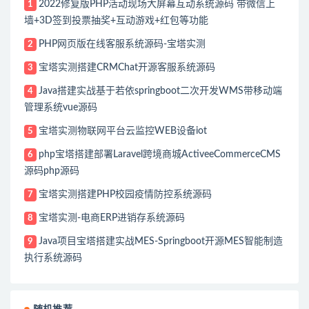
2022修复版PHP活动现场大屏幕互动系统源码 带微信上
1
墙+3D签到投票抽奖+互动游戏+红包等功能
PHP网页版在线客服系统源码-宝塔实测
2
宝塔实测搭建CRMChat开源客服系统源码
3
Java搭建实战基于若依springboot二次开发WMS带移动端
4
管理系统vue源码
宝塔实测物联网平台云监控WEB设备iot
5
php宝塔搭建部署Laravel跨境商城ActiveeCommerceCMS
6
源码php源码
宝塔实测搭建PHP校园疫情防控系统源码
7
宝塔实测-电商ERP进销存系统源码
8
Java项目宝塔搭建实战MES-Springboot开源MES智能制造
9
执行系统源码