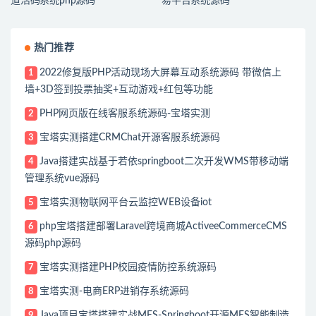
道活码系统php源码
易平台系统源码
热门推荐
2022修复版PHP活动现场大屏幕互动系统源码 带微信上
1
墙+3D签到投票抽奖+互动游戏+红包等功能
PHP网页版在线客服系统源码-宝塔实测
2
宝塔实测搭建CRMChat开源客服系统源码
3
Java搭建实战基于若依springboot二次开发WMS带移动端
4
管理系统vue源码
宝塔实测物联网平台云监控WEB设备iot
5
php宝塔搭建部署Laravel跨境商城ActiveeCommerceCMS
6
源码php源码
宝塔实测搭建PHP校园疫情防控系统源码
7
宝塔实测-电商ERP进销存系统源码
8
Java项目宝塔搭建实战MES-Springboot开源MES智能制造
9