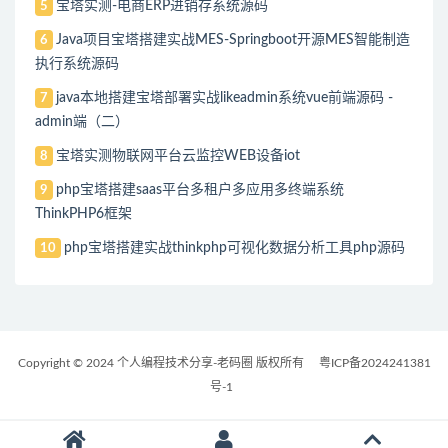
宝塔实测-电商ERP进销存系统源码
5
Java项目宝塔搭建实战MES-Springboot开源MES智能制造
6
执行系统源码
java本地搭建宝塔部署实战likeadmin系统vue前端源码 -
7
admin端（二）
宝塔实测物联网平台云监控WEB设备iot
8
php宝塔搭建saas平台多租户多应用多终端系统
9
ThinkPHP6框架
php宝塔搭建实战thinkphp可视化数据分析工具php源码
10
Copyright © 2024 个人编程技术分享-老码圈 版权所有
粤ICP备2024241381
号-1