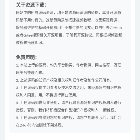
关于资源下载：
网站中的所有源码资源，均不是该源码资源的价格，本身开源源
码是不用付费的。这是赞助录制搭建视频教程、收集整理资源、
服务器维护的基础开销费用！不想付费的朋友可以自行去GitHub
或者Gitee搜索相关开源项目，了解其开源协议。再根据视频视频
教程来搭建即可。
免责声明：
1. 本站上传的源码，均为平台购买，作者提供，网友推荐，互联
网平台整理而来。
2. 上述源码的知识产权及相关权利归作者及制作公司所有。
3. 上述源码仅供学习参考及技术交流之用，未经源码的知识产权
权利人同意，用户不得进行商业使用。
4. 上述源码如需商业使用，请自行联系源码知识产权权利人进行
授权，否则，我们将积极配合作品知识产权权利人 一起维权。
5. 上述源码如有侵犯您的知识产权，请您立刻联系我们，我们会
在24小时内做删除下架处理。