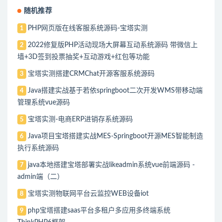
随机推荐
PHP网页版在线客服系统源码-宝塔实测
1
2022修复版PHP活动现场大屏幕互动系统源码 带微信上
2
墙+3D签到投票抽奖+互动游戏+红包等功能
宝塔实测搭建CRMChat开源客服系统源码
3
Java搭建实战基于若依springboot二次开发WMS带移动端
4
管理系统vue源码
宝塔实测-电商ERP进销存系统源码
5
Java项目宝塔搭建实战MES-Springboot开源MES智能制造
6
执行系统源码
java本地搭建宝塔部署实战likeadmin系统vue前端源码 -
7
admin端（二）
宝塔实测物联网平台云监控WEB设备iot
8
php宝塔搭建saas平台多租户多应用多终端系统
9