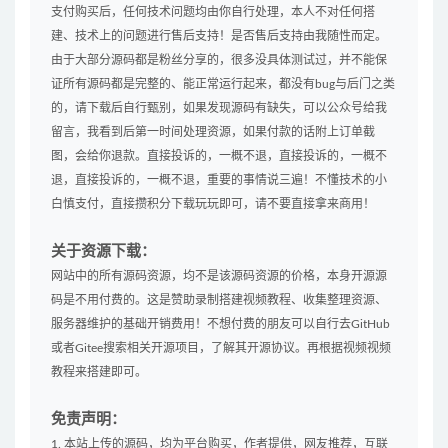
支付购买后，任何技术问题均由你自行处理，本人不对任何搭
建、技术上的问题进行售后支持！是否售后支持由我随性而定。
由于大部分源码都是粉丝分享的，很多没具体测试过，并不能保
证所有源码都是完整的、能正常运行起来，都没有bug与后门之类
的，请下载后自行甄别，如果发现源码有缺失，可以公众号给我
留言，我看到后第一时间处理资源，如果付款的话附上订单截
图，会给你退款。直接投诉的，一概不退，直接投诉的，一概不
退，直接投诉的，一概不退，重要的事情说三遍！不懂技术的小
白慎支付，直接攒积分下载玩玩即可，请不要直接拿来商用！
关于资源下载：
网站中的所有源码资源，均不是该源码资源的价格，本身开源源
码是不用付费的。这是赞助录制搭建视频教程、收集整理资源、
服务器维护的基础开销费用！不想付费的朋友可以自行去GitHub
或者Gitee搜索相关开源项目，了解其开源协议。再根据视频视频
教程来搭建即可。
免责声明：
1. 本站上传的源码，均为平台购买，作者提供，网友推荐，互联